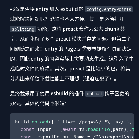
那么是否将 entry 加入 esbuild 的
config.entryPoints
就能解决问题呢？恐怕也不太方便。其一是必须打开
功能，这样 preact 会作为公共 chunk 共
splitting
享，从而化解了多个 preact 模块并存的问题。但第二个
问题随之而来：entry 的 Page 是需要根据所在页面决定
的，因此 entry 的内容实际上需要动态生成。这引入了生
成临时文件的麻烦。其次，preact 是比较小的包，将其
分离出来单独下载性能上不理想（强迫症犯了）。
最终我采用了使用 esbuild 的插件
钩子函数的
onLoad
办法。具体的代码也很短：
build.
onLoad
({ 
filter
: 
/pages\/.*\.tsx/
 }, 
a
const
 input = (
await
 fs.
readFile
(path)).
to
const
 exportDefaultName = 
/^\s+export\s+de