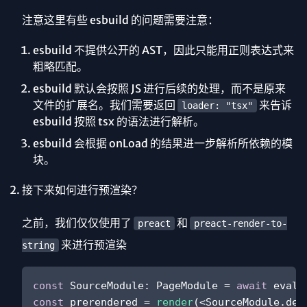
注意这里有些 esbuild 的问题需要注意：
esbuild 不提供公开的 AST，因此只能用正则表达式来
粗略匹配。
esbuild 默认会按照 JS 进行后续的处理，而不是原来
文件的扩展名。我们需要返回
来告诉
loader: "tsx"
esbuild 按照 tsx 的语法进行解析。
esbuild 会根据 onLoad 的结果进一步解析所依赖的模
块。
接下来如何进行预渲染？
之前，我们仅仅使用了
和
preact
preact-render-to-
来进行预渲染
string
const
SourceModule
: 
PageModule
 = 
await
eval
(
const
 prerendered = 
render
(
<
SourceModule.def