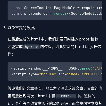
const
SourceModule
: 
PageModule
 = 
require
(ren
const
 prerendered = 
render
(
<
SourceModule.def
避免重复的数据。
在最后生成的 html 中，我们需要同时插入 props 和 js
才能完成
的过程。因此实际的 html tags 长这
hydrate
样：
<
script
>
window
.
__PROPS__
 = 
JSON
.
parse
(
"DATA.
<
script
type
=
"module"
src
=
"index-YPPFTRMR.mj
假设我们的文章很长，那么为了渲染这篇文章，文章的内
容需要出现两次：html 中和
中。这样的
__PROPS__
话，会有等同你文章长度的额外开销，而文章内容本身其