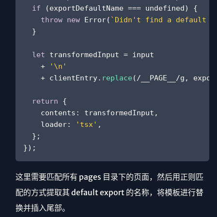
if
 (exportDefaultName === 
undefined
) {

throw
new
Error
(
`Didn't find a default e
  }

let
 transformedInput = input

    + 
'\n'
    + clientEntry.
replace
(
/__PAGE__/g
, expor
return
 {

contents
: transformedInput,

loader
: 
'tsx'
,

  };

这里需要匹配所有 pages 目录下的页面，然后用正则匹
配的方式提取其 default export 的名称，将模板进行替
换并插入尾部。