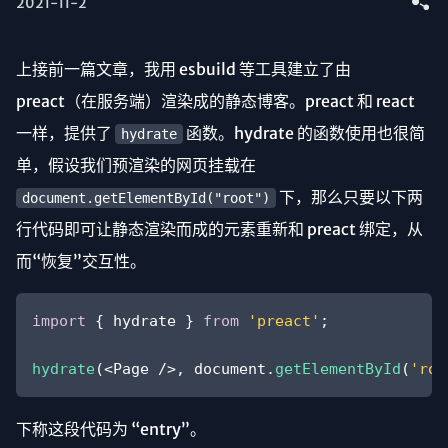
2021
-
11
-
2
上接前一篇文章，我用 esbuild 等工具建立了由
preact（在服务端）渲染成的静态博客。preact 和 react
一样，提供了
函数。hydrate 的函数使用也很简
hydrate
单，假设我们预渲染的网页挂载在
下，那么只要以下两
document.getElementById("root")
行代码即可让静态渲染而成的元素重新和 preact 绑定，从
而“恢复”交互性。
import
 { hydrate } 
from
'preact'
;

hydrate
(
<
Page
 />
, 
document
.
getElementById
(
'roo
下称这段代码为 “entry”。