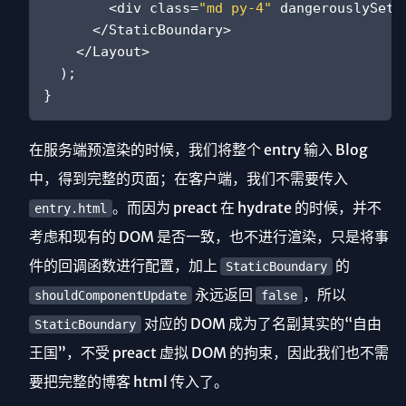
<
div
class
=
"md py-4"
dangerouslySetI
</
StaticBoundary
>
</
Layout
>
  );

在服务端预渲染的时候，我们将整个 entry 输入 Blog
中，得到完整的页面；在客户端，我们不需要传入
。而因为 preact 在 hydrate 的时候，并不
entry.html
考虑和现有的 DOM 是否一致，也不进行渲染，只是将事
件的回调函数进行配置，加上
的
StaticBoundary
永远返回
，所以
shouldComponentUpdate
false
对应的 DOM 成为了名副其实的“自由
StaticBoundary
王国”，不受 preact 虚拟 DOM 的拘束，因此我们也不需
要把完整的博客 html 传入了。