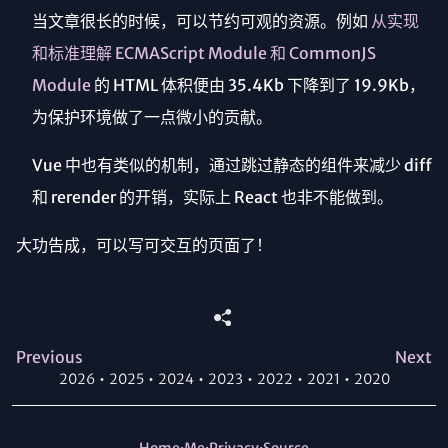
当文章很长的时候，可以节约可观的资源。例如
从实现
和标准理解 ECMAScript Module 和 CommonJS
Module
的 HTML 体积便由 35.4Kb 下降到了 19.9Kb，
为保护环境做了一点微小的贡献。
Vue 中也有类似的机制，通过跳过静态的组件来减少 diff
和 rerender 的开销，实际上 React 也非不能做到。
大功告成，可以写可交互的页面了！
Previous
Next
2026
・
2025
・
2024
・
2023
・
2022
・
2021
・
2020